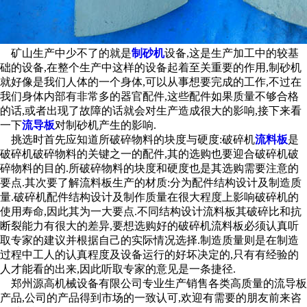
矿山生产中少不了的就是
制砂机
设备,这是生产加工中的较基
础的设备,在整个生产中这样的设备起着至关重要的作用,制砂机
就好像是我们人体的一个身体,可以从事想要完成的工作,不过在
我们身体内部有非常多的器官配件,这些配件如果质量不够合格
的话,或者出现了故障的话就会对生产造成很大的影响,接下来看
一下
流导板
对制砂机产生的影响.
挑选时首先应知道所破碎物料的块度与硬度:破碎机
流料板
是
破碎机破碎物料的关键之一的配件,其的选购也要迎合破碎机破
碎物料的目的.所破碎物料的块度和硬度也是其选购需要注意的
要点.其次要了解流料板生产的材质:分为配件结构设计及制造质
量.破碎机配件结构设计及制作质量在很大程度上影响破碎机的
使用寿命,因此其为一大要点.不同结构设计流料板其破碎比和抗
断裂能力有很大的差异,要想选购好的破碎机流料板必须认真听
取专家的建议并根据自己的实际情况选择.制造质量则是在制造
过程中工人的认真程度及设备运行的好坏决定的,只有有经验的
人才能看的出来,因此听取专家的意见是一条捷径.
郑州源高机械设备有限公司专业生产销售各类高质量的流导板
产品,公司的产品得到市场的一致认可,欢迎有需要的朋友前来咨