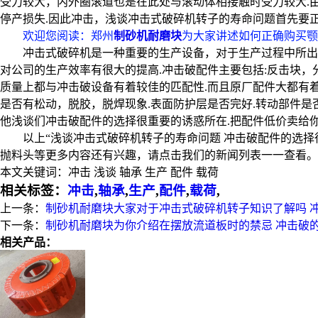
受力较大，内外圈滚道也是在此处与滚动体相接触时受力较大.
停产损失.因此冲击，浅谈冲击式破碎机转子的寿命问题首先要正
欢迎您阅读
：郑州
制砂机耐磨块
为大家讲述如何正确购买颚
冲击式破碎机是一种重要的生产设备，对于生产过程中所出
对公司的生产效率有很大的提高.冲击破配件主要包括:反击块，
质量上都与冲击破设备有着较佳的匹配性.而且原厂配件大都有着
是否有松动，脱胶，脱焊现象.表面防护层是否完好.转动部件是
他浅谈们冲击破配件的选择很重要的诱惑所在.把配件低价卖给
以上“浅谈冲击式破碎机转子的寿命问题 冲击破配件的选择
抛料头等更多内容还有兴趣，请点击我们的新闻列表一一查看。
本文关键词：
冲击 浅谈 轴承 生产 配件 载荷
相关标签：
冲击
,
轴承
,
生产
,
配件
,
载荷
,
上一条：
制砂机耐磨块大家对于冲击式破碎机转子知识了解吗 
下一条：
制砂机耐磨块为你介绍在摆放流道板时的禁忌 冲击破
相关产品：