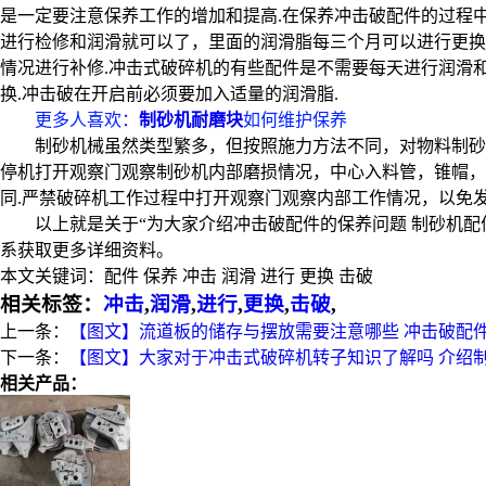
是一定要注意保养工作的增加和提高.在保养冲击破配件的过程
进行检修和润滑就可以了，里面的润滑脂每三个月可以进行更换
情况进行补修.冲击式破碎机的有些配件是不需要每天进行润滑
换.冲击破在开启前必须要加入适量的润滑脂.
更多人喜欢：
制砂机耐磨块
如何维护保养
制砂机械虽然类型繁多，但按照施力方法不同，对物料制砂
停机打开观察门观察制砂机内部磨损情况，中心入料管，锥帽，
同.严禁破碎机工作过程中打开观察门观察内部工作情况，以免发
以上就是关于“为大家介绍冲击破配件的保养问题 制砂机
系获取更多详细资料。
本文关键词：
配件 保养 冲击 润滑 进行 更换 击破
相关标签：
冲击
,
润滑
,
进行
,
更换
,
击破
,
上一条：
【图文】流道板的储存与摆放需要注意哪些 冲击破配
下一条：
【图文】大家对于冲击式破碎机转子知识了解吗 介绍
相关产品：