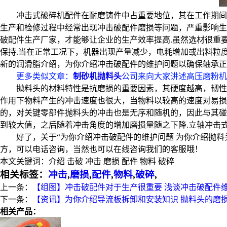
冲击式破碎机配件在耐磨铸件中占重要地位，其在工作期间
生产和检修过程中经常出现冲击破配件磨损等问题，严重影响生
破配件生产厂家，才能够让企业的生产效率提高.虽然选材很重
保持.当在正常工况下，机器出现产量减少，电耗增加或出料粒
新的润滑脂介绍，为你介绍冲击破配件的维护问题以确保轴承正
更多类似文章
：
制砂机抛料头
公司来向大家讲述高压磨粉机
抛料头的材料特性是抗磨损的重要因素，其硬度越高，韧性
作用下物料产生的冲击速度也很大，当物料以较高的速度对易损
的，对关键零部件抛料头的冲击也是无序和随机的，因此与其碰
到较大值，之后随着冲击角度的增加磨损量随之下降.立轴冲击
好了，关于“为你介绍冲击破配件的维护问题 为你介绍抛
方，可以电话咨询，当然也可以在线咨询我们的客服哦！
本文关键词：
介绍 击破 冲击 磨损 配件 物料 破碎
相关标签：
冲击
,
磨损
,
配件
,
物料
,
破碎
,
上一条：
【组图】冲击破配件对于生产很重要 浅谈冲击破配件
下一条：
【资讯】为你介绍导流板拆卸和安装知识 抛料头的磨
相关产品：