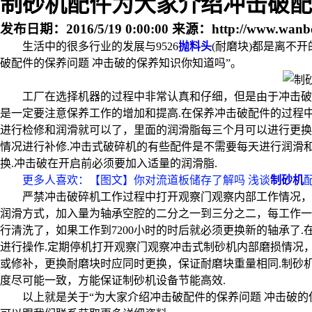
制砂机配件为大家介绍冲击破配
发布日期：
2016/5/19 0:00:00
来源：
http://www.wanb
生活中的很多行业的发展与9526
抛料头
(耐磨块)都是离不
破配件的保养问题 冲击破的保养知识你知道吗”。
工厂在选择机器的过程中非常认真和仔细，但是由于冲击破
是一定要注意保养工作的增加和提高.在保养冲击破配件的过程
进行检修和润滑就可以了，里面的润滑脂每三个月可以进行更换
情况进行补修.冲击式破碎机的有些配件是不需要每天进行润滑
换.冲击破在开启前必须要加入适量的润滑脂.
更多人喜欢：【图文】你对流道板储存了解吗 浅谈
制砂机
严禁冲击破碎机工作过程中打开观察门观察内部工作情况，
润滑方式，加入量为轴承空腔的二分之一到三分之二，每工作一班
行清洗了，如果工作到7200小时的时后就必须更换新的轴承了
进行操作.定期停机打开观察门观察冲击式制砂机内部磨损情况
或修补，更换耐磨块时应同时更换，保证耐磨块重量相同.制砂
度尽可能一致，方能保证制砂机设备节能高效.
以上就是关于“为大家介绍冲击破配件的保养问题 冲击破的保