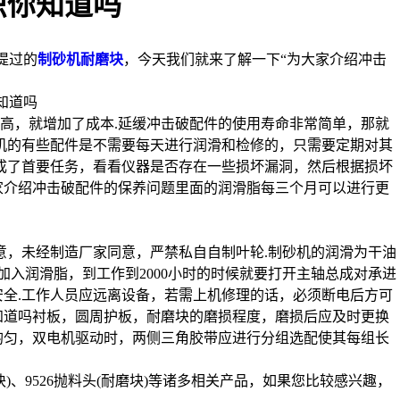
识你知道吗
提过的
制砂机耐磨块
，今天我们就来了解一下“为大家介绍冲击
高，就增加了成本.延缓冲击破配件的使用寿命非常简单，那就
机的有些配件是不需要每天进行润滑和检修的，只需要定期对其
成了首要任务，看看仪器是否存在一些损坏漏洞，然后根据损坏
家介绍冲击破配件的保养问题里面的润滑脂每三个月可以进行更
意，未经制造厂家同意，严禁私自自制叶轮.制砂机的润滑为干油
加入润滑脂，到工作到2000小时的时候就要打开主轴总成对承进
安全.工作人员应远离设备，若需上机修理的话，必须断电后方可
知道吗衬板，圆周护板，耐磨块的磨损程度，磨损后应及时更换
均匀，双电机驱动时，两侧三角胶带应进行分组选配使其每组长
)、9526抛料头(耐磨块)等诸多相关产品，如果您比较感兴趣，