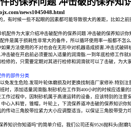
件的保养问题 冲击破的保养知
ojx.com/news1045048.html
开的，有时候一些不起眼的因素都可能导致很大的差距，比如之前
配件是属于损耗性非常大的备件，所以循环使用率一般都不怎么
中如果方法使用的不对也会在无形中对机器造成损害.冲击式破碎
.冲击破在开启前必须要加入适量的润滑脂.一到年底检修工作就
和检修的，只需要定期对其进行检修和润滑就可以了击破，为大
配件的部件分类
以免发生危险.发现叶轮体磨损及时更换找制造厂家修补.特别注
时，添加适量润滑脂.制砂机在工作到400小时的时候应适量的
.在工作过程中，因制砂机属于高速运转的设备，应该特别的注意
，中心入料管，锥帽，叶轮上，下流保养道冲击破的保养知识你
机的传动三角胶带拉紧力大小应调整适当，以保证三角胶带受力
养知识你知道吗”的简单介绍，我们公司还有9526抛料头(耐磨块