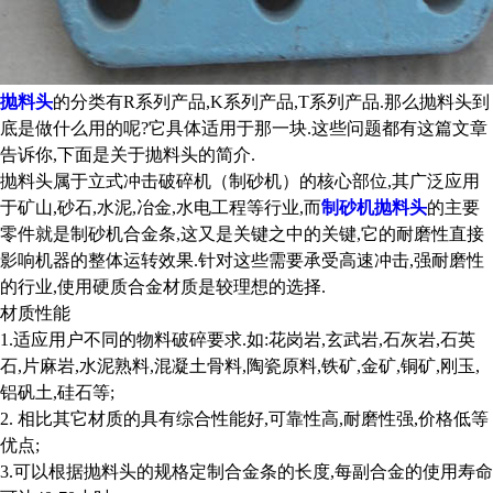
抛料头
的分类有R系列产品,K系列产品,T系列产品.那么抛料头到
底是做什么用的呢?它具体适用于那一块.这些问题都有这篇文章
告诉你,下面是关于抛料头的简介.
抛料头属于立式冲击破碎机（制砂机）的核心部位,其广泛应用
于矿山,砂石,水泥,冶金,水电工程等行业,而
制砂机抛料头
的主要
零件就是制砂机合金条,这又是关键之中的关键,它的耐磨性直接
影响机器的整体运转效果.针对这些需要承受高速冲击,强耐磨性
的行业,使用硬质合金材质是较理想的选择.
材质性能
1.适应用户不同的物料破碎要求.如:花岗岩,玄武岩,石灰岩,石英
石,片麻岩,水泥熟料,混凝土骨料,陶瓷原料,铁矿,金矿,铜矿,刚玉,
铝矾土,硅石等;
2. 相比其它材质的具有综合性能好,可靠性高,耐磨性强,价格低等
优点;
3.可以根据抛料头的规格定制合金条的长度,每副合金的使用寿命