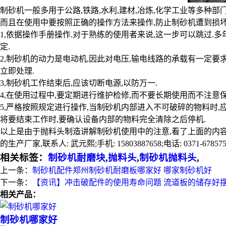
制砂机一般多用于公路,铁路,水利,建材,冶炼,化学工业等多种
而且在使用中要按照正确的操作方法来操作,防止制砂机遭到损坏
1,依据操作手册操作.对于熟练的使用者来说,这一步可以跳过
定.
2,制砂机的动力是电动机,因此对电压,输电线路的承载有一定
立即处理.
3,制砂机工作结束后,应该切断电源,以防万一.
4,在使用过程中,要定期进行维护检修,而不要长期使用而不注意
5,严格按照规定进行操作,当制砂机内部进入不可破碎的物料时,
将要结束工作时,要确认设备内部的物料完全清除之后停机.
以上是由于抛料头制造讲解制砂机使用中的注意,看了上面的内容
的生产厂家,联系人: 武元熙;手机: 15803887658;电话: 0371-6785
相关标签：
制砂机耐磨块
,
抛料头
,
制砂机抛料头
,
上一条：
制砂机配件郑州制砂机耐磨板哪家好 哪家制砂机好
下一条：
【资讯】冲击破配件的使用寿命问题 流道板的储存好
相关产品：
制砂机哪家好