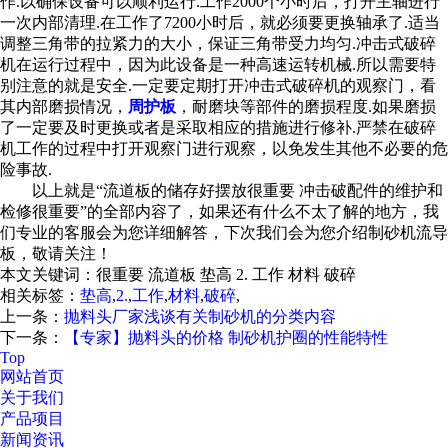
作.以确保设备可以顺利运行.工作2000个小时后，打开主轴进行
一次内部清理.在工作了7200小时后，就必须要更换轴承了.适当
调整三角带的拉紧力的大小，保证三角带受力均匀.冲击式破碎
机在运行过程中，因为此设备是一种高速运转机械.所以需要特
别注意的就是安全.一定要定期打开冲击式破碎机的观察门，看
其内部磨损情况，
周护板
，耐磨块等部件的磨损程度.如果磨损
了一定要及时更换或者是采取相应的措施进行修补.严禁在破碎
机工作的过程中打开观察门进行观察，以免发生其他不必要的危
险事故.
以上就是“流道板的储存好摆放很重要 冲击破配件的维护和
检修很重要”的全部内容了，如果还有什么不太了解的地方，我
们专业的客服会为您详细解答，下次我们会为您介绍制砂机流导
板，敬请关注！
本文关键词：
很重要 流道板 垫高 2. 工作 材料 破碎
相关标签：
垫高
,
2.
,
工作
,
材料
,
破碎
,
上一条：
抛料头厂家浅谈有关制砂机的分类内容
下一条：
【专家】抛料头的价格 制砂机护圈的性能特性
Top
网站首页
关于我们
产品项目
新闻资讯