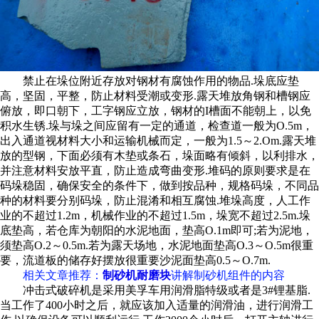
禁止在垛位附近存放对钢材有腐蚀作用的物品.垛底应垫
高，坚固，平整，防止材料受潮或变形.露天堆放角钢和槽钢应
俯放，即口朝下，工字钢应立放，钢材的I槽面不能朝上，以免
积水生锈.垛与垛之间应留有一定的通道，检查道一般为O.5m，
出入通道视材料大小和运输机械而定，一般为1.5～2.Om.露天堆
放的型钢，下面必须有木垫或条石，垛面略有倾斜，以利排水，
并注意材料安放平直，防止造成弯曲变形.堆码的原则要求是在
码垛稳固，确保安全的条件下，做到按品种，规格码垛，不同品
种的材料要分别码垛，防止混淆和相互腐蚀.堆垛高度，人工作
业的不超过1.2m，机械作业的不超过1.5m，垛宽不超过2.5m.垛
底垫高，若仓库为朝阳的水泥地面，垫高O.1m即可;若为泥地，
须垫高O.2～0.5m.若为露天场地，水泥地面垫高O.3～O.5m很重
要，流道板的储存好摆放很重要沙泥面垫高0.5～O.7m.
相关文章推荐：
制砂机耐磨块
讲解制砂机组件的内容
冲击式破碎机是采用美孚车用润滑脂特级或者是3#锂基脂.
当工作了400小时之后，就应该加入适量的润滑油，进行润滑工