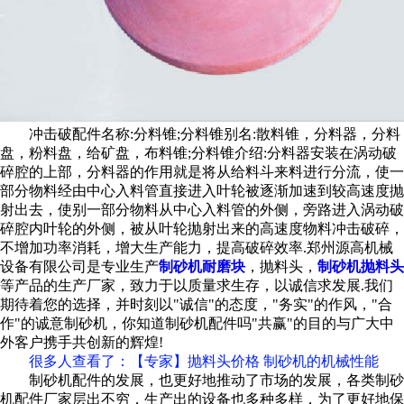
冲击破配件名称:分料锥;分料锥别名:散料锥，分料器，分料
盘，粉料盘，给矿盘，布料锥;分料锥介绍:分料器安装在涡动破
碎腔的上部，分料器的作用就是将从给料斗来料进行分流，使一
部分物料经由中心入料管直接进入叶轮被逐渐加速到较高速度抛
射出去，使别一部分物料从中心入料管的外侧，旁路进入涡动破
碎腔内叶轮的外侧，被从叶轮抛射出来的高速度物料冲击破碎，
不增加功率消耗，增大生产能力，提高破碎效率.郑州源高机械
设备有限公司是专业生产
制砂机耐磨块
，抛料头，
制砂机抛料头
等产品的生产厂家，致力于以质量求生存，以诚信求发展.我们
期待着您的选择，并时刻以"诚信"的态度，"务实"的作风，"合
作"的诚意制砂机，你知道制砂机配件吗"共赢"的目的与广大中
外客户携手共创新的辉煌!
很多人查看了
：【专家】抛料头价格 制砂机的机械性能
制砂机配件的发展，也更好地推动了市场的发展，各类制砂
机配件厂家层出不穷，生产出的设备也多种多样，为了更好地保