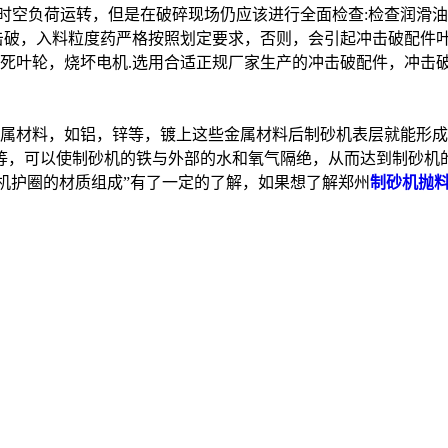
时空负荷运转，但是在破碎现场仍应该进行全面检查:检查润滑油
击破，入料粒度药严格按照划定要求，否则，会引起冲击破配件
死叶轮，烧坏电机.选用合适正规厂家生产的冲击破配件，冲击
属材料，如铝，锌等，镀上这些金属材料后制砂机表层就能形成
等，可以使制砂机的铁与外部的水和氧气隔绝，从而达到制砂机的
机护圈的材质组成”有了一定的了解，如果想了解
郑州
制砂机抛