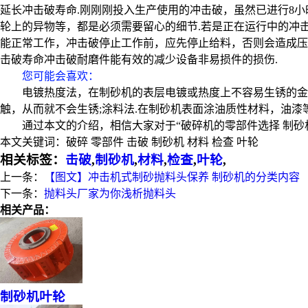
延长冲击破寿命.刚刚刚投入生产使用的冲击破，虽然已进行8小
轮上的异物等，都是必须需要留心的细节.若是正在运行中的冲
能正常工作，冲击破停止工作前，应先停止给料，否则会造成压
击破寿命冲击破耐磨件能有效的减少设备非易损件的损伤.
您可能会喜欢：
电镀热度法，在制砂机的表层电镀或热度上不容易生锈的金
触，从而就不会生锈;涂料法.在制砂机表面涂油质性材料，油漆
通过本文的介绍，相信大家对于“破碎机的零部件选择 制砂
本文关键词：
破碎 零部件 击破 制砂机 材料 检查 叶轮
相关标签：
击破
,
制砂机
,
材料
,
检查
,
叶轮
,
上一条：
【图文】冲击机式制砂抛料头保养 制砂机的分类内容
下一条：
抛料头厂家为你浅析抛料头
相关产品：
制砂机叶轮