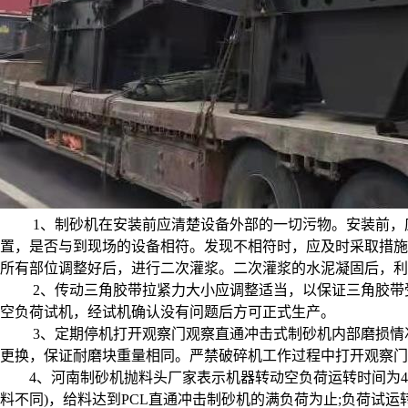
1、制砂机在安装前应清楚设备外部的一切污物。安装前，应
置，是否与到现场的设备相符。发现不相符时，应及时采取措施
所有部位调整好后，进行二次灌浆。二次灌浆的水泥凝固后，利
2、传动三角胶带拉紧力大小应调整适当，以保证三角胶带受
空负荷试机，经试机确认没有问题后方可正式生产。
3、定期停机打开观察门观察直通冲击式制砂机内部磨损情况
更换，保证耐磨块重量相同。严禁破碎机工作过程中打开观察门
4、
河南制砂机抛料头
厂家表示
机器转动空负荷运转时间为4
料不同)，给料达到PCL直通冲击制砂机的满负荷为止;负荷试运