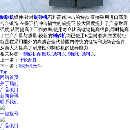
制砂机
组件:针对
制砂机
石料高速冲击的特点,直接采用进口高质
合金锻造,在保证抗冲击韧性的前提下,较大限度提升了产品耐磨
强度,从而提高了工作效率,使用寿命比高锰钢提高很多,同时提高
了生产产量与质量.较新的
制砂机
均已使用K型耐磨块,主要特征
就是在采用国外的高质合金代替国内传统的锰钢和浇铸合金件,
从而大大提高了耐磨性和制砂机的破碎能力.
相关标签：
制砂机耐磨块
,
抛料头
,
制砂机抛料头
,
上一条：
叶轮配件
下一条：
制砂机元件
Top
网站首页
关于我们
产品项目
新闻资讯
联系我们
一键拨号
产品项目